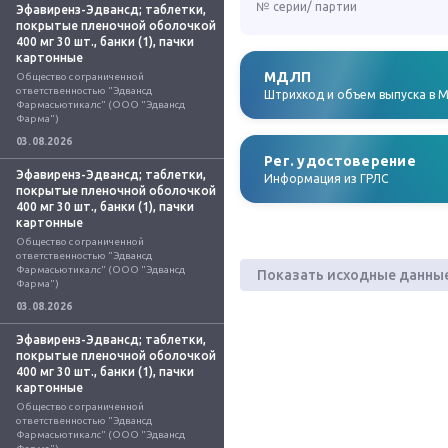
№ серии/ партии
Эфавиренз-Эдвансд; таблетки,
покрытые пленочной оболочкой
400 мг 30 шт., банки (1), пачки
картонные
МДЛП
Общество с ограниченной 
ответственностью "Эдвансд 
Штрихкод и объем выпуска в 
Фармасьютикалс" (ООО "Эдвансд 
Фарма")
03.08.2026
Рег. удостоверение
Эфавиренз-Эдвансд; таблетки,
Информация из ГРЛС
покрытые пленочной оболочкой
400 мг 30 шт., банки (1), пачки
картонные
Общество с ограниченной 
ответственностью "Эдвансд 
Фармасьютикалс" (ООО "Эдвансд 
Показать исходные данны
Фарма")
03.08.2026
Эфавиренз-Эдвансд; таблетки,
покрытые пленочной оболочкой
400 мг 30 шт., банки (1), пачки
картонные
Общество с ограниченной 
ответственностью "Эдвансд 
Фармасьютикалс" (ООО "Эдвансд 